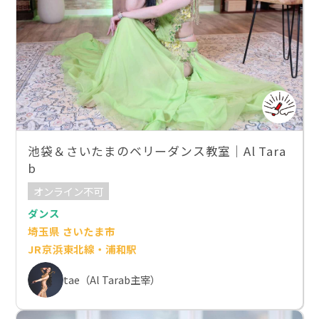
池袋＆さいたまのベリーダンス教室｜Al Tara
b
オンライン不可
ダンス
埼玉県 さいたま市
JR京浜東北線・浦和駅
tae（Al Tarab主宰）