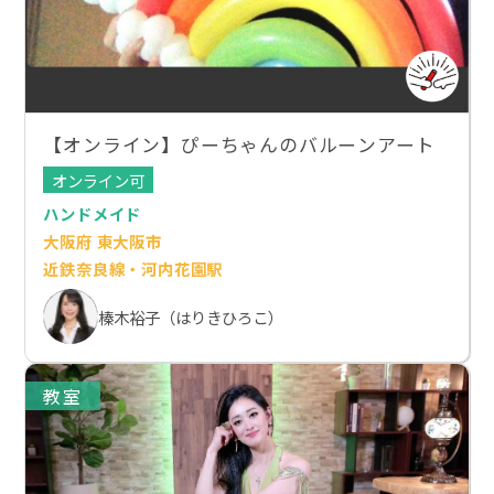
【オンライン】ぴーちゃんのバルーンアート
オンライン可
ハンドメイド
大阪府 東大阪市
近鉄奈良線・河内花園駅
榛木裕子（はりきひろこ）
教室