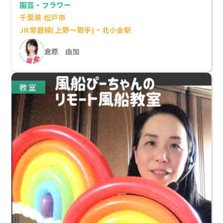
園芸・フラワー
千葉県 松戸市
JR常磐線(上野～取手)・北小金駅
倉原 由加
教室