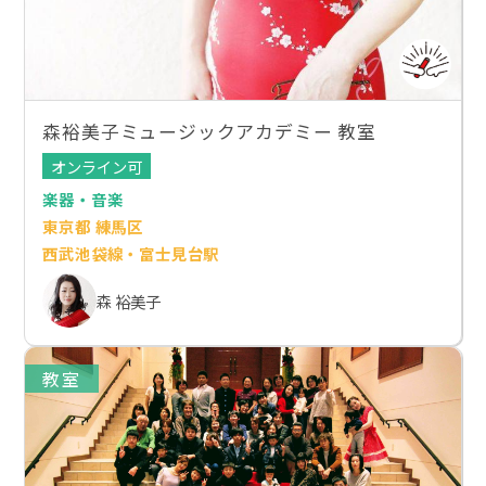
森裕美子ミュージックアカデミー 教室
オンライン可
楽器・音楽
東京都 練馬区
西武池袋線・富士見台駅
森 裕美子
教室