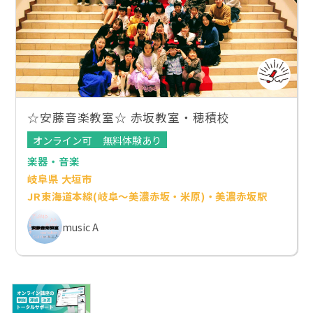
☆安藤音楽教室☆ 赤坂教室・穂積校
オンライン可
無料体験あり
楽器・音楽
岐阜県 大垣市
JR東海道本線(岐阜～美濃赤坂・米原)・美濃赤坂駅
music A