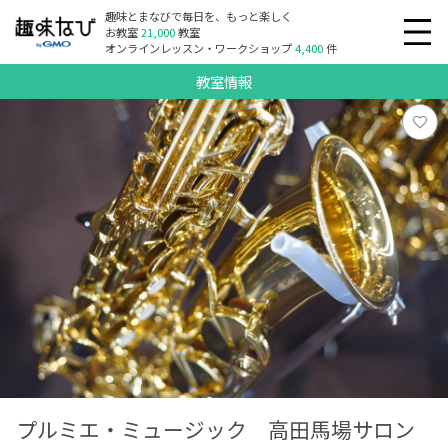
趣味とまなびで毎日を、もっと楽しく
お教室
21,000
教室
オンラインレッスン・ワークショップ
4,400
件
教室情報
プルミエ・ミュージック 高田馬場サロン