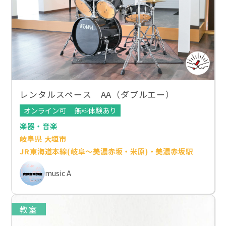
レンタルスペース AA（ダブルエー）
オンライン可
無料体験あり
楽器・音楽
岐阜県 大垣市
JR東海道本線(岐阜～美濃赤坂・米原)・美濃赤坂駅
music A
教室