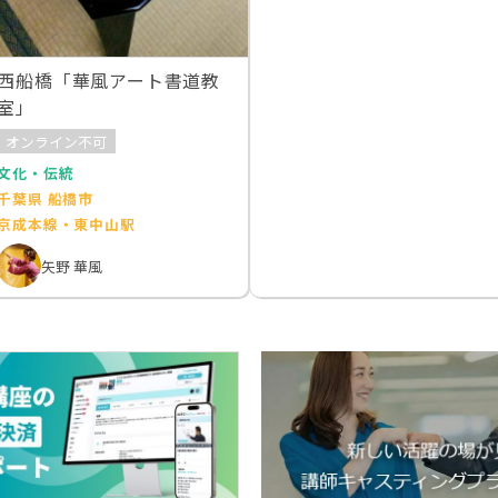
西船橋「華風アート書道教
室」
オンライン不可
文化・伝統
千葉県 船橋市
京成本線・東中山駅
矢野 華風