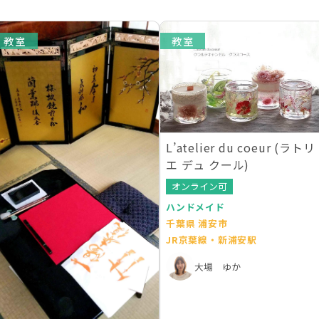
教室
教室
L’atelier du coeur (ラトリ
エ デュ クール)
オンライン可
ハンドメイド
千葉県 浦安市
JR京葉線・新浦安駅
大場 ゆか