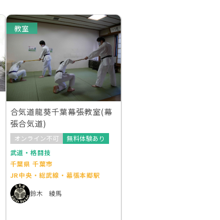
教室
合気道龍葵千葉幕張教室(幕
張合気道)
オンライン不可
無料体験あり
武道・格闘技
千葉県 千葉市
JR中央・総武線・幕張本郷駅
鈴木 綾馬