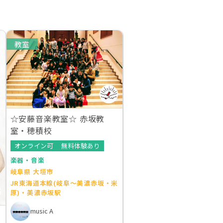
教室
☆安藤音楽教室☆ 赤坂教
室・穂積校
オンライン可
無料体験あり
楽器・音楽
岐阜県 大垣市
JR東海道本線(岐阜～美濃赤坂・米
原)・美濃赤坂駅
music A