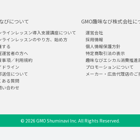
なびについて
GMO趣味なび株式会社に
ンラインレッスン導入支援講座について
運営会社
ンラインレッスンのやり方、始め方
採用情報
催する
個人情報保護方針
室運営者の方へ
特定商取引法の表示
責事項／利用規約
趣味なびエシカル消費推進
イドライン
プロモーションについて
部送信について
メーカー・広告代理店のご
くある質問
問い合わせ
© 2026 GMO Shuminavi Inc. All Rights Reserved.