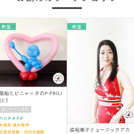
教室
教室
風船とピニャータのP-PROJ
ECT
オンライン不可
ハンドメイド
大阪府 東大阪市
森裕美子ミュージックアカ
近鉄奈良線・河内花園駅