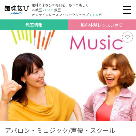
趣味とまなびで毎日を、もっと楽しく
お教室
21,000
教室
オンラインレッスン・ワークショップ
4,400
件
教室情報
無料体験レッスン有り
アバロン・ミュジック/声優・スクール