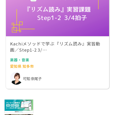
Kachiメソッドで学ぶ『リズム読み』実習動
画／Step1-2 3/…
楽器・音楽
愛知県 知多市
可知 奈尾子