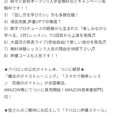
2）続々と新校オープン!!入学金無料などキャンペーン実
施中です！！
3）「話し方を学びたい」方も多数在籍！
4）滑舌改善,声量UPで印象度↑
5）歌手プロデュースの経験から生まれた「楽しみながら
学べる、1対1レッスン」で1回目から上達を実感♬
6）大盛況の発表ライブ(参加自由)で新しい自分を発見♬
7）無料体験レッスンで人気の理由を体感下さい♬
8）声優コースも人気です！！
★アバロンの公式ボイトレ本、ついに解禁★
「魔法のボイストレーニング」「スマホで簡単レッス
ン 究極のボイトレ」が全国書店、
AMAZON等にてついに発売開始！AMAZON音楽書部門1
位！
★皆さんのご期待にお応えして「アバロン声優スクール」