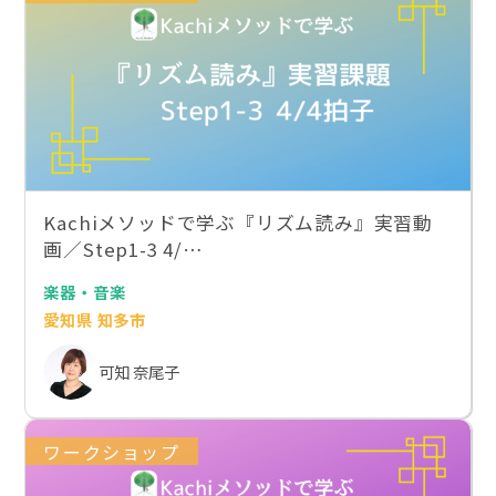
Kachiメソッドで学ぶ『リズム読み』実習動
画／Step1-3 4/…
楽器・音楽
愛知県 知多市
可知 奈尾子
ワークショップ