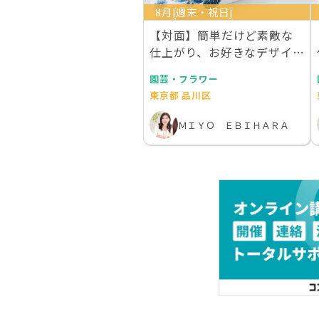
8月[週末・祝日]
【対面】簡単だけど素敵な
仕上がり、お好きなデザイン
で作成するあなただ…
園芸・フラワー
東京都 品川区
ＭＩＹＯ ＥＢＩＨＡＲＡ