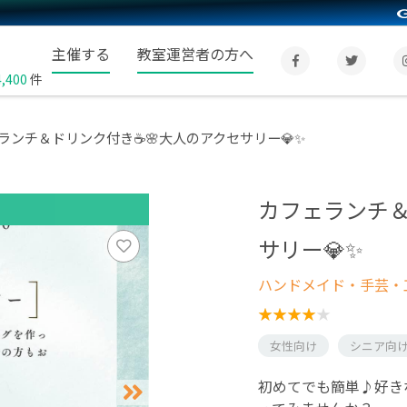
主催する
教室運営者の方へ
4,400
件
ランチ＆ドリンク付き☕️🌸大人のアクセサリー💎✨
カフェランチ＆
サリー💎✨
ハンドメイド・手芸・
女性向け
シニア向
初めてでも簡単♪好き