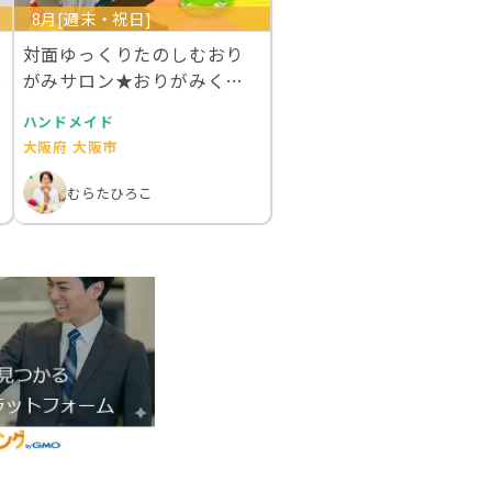
8月[週末・祝日]
対面ゆっくりたのしむおり
ン
がみサロン★おりがみくら
すアラカルト
ハンドメイド
大阪府 大阪市
むらたひろこ