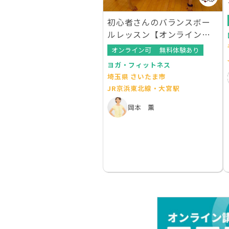
初心者さんのバランスボー
ルレッスン【オンラインレ
ッスンあり】
オンライン可
無料体験あり
ヨガ・フィットネス
埼玉県 さいたま市
JR京浜東北線・大宮駅
岡本 薫