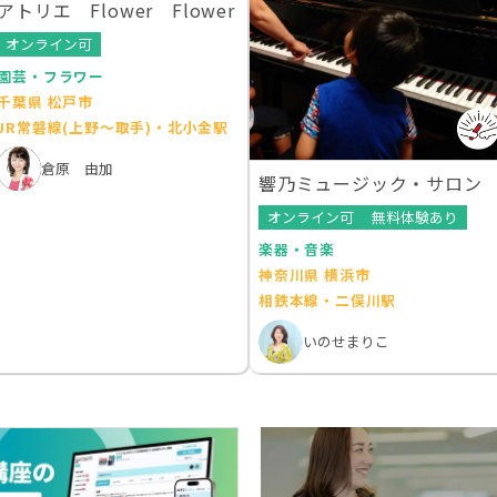
アトリエ Flower Flower
オンライン可
園芸・フラワー
千葉県 松戸市
JR常磐線(上野～取手)・北小金駅
倉原 由加
響乃ミュージック・サロン
オンライン可
無料体験あり
楽器・音楽
神奈川県 横浜市
相鉄本線・二俣川駅
いのせまりこ