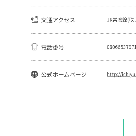
交通アクセス
JR常磐線(取
電話番号
0806653797
公式ホームページ
http://ichiy