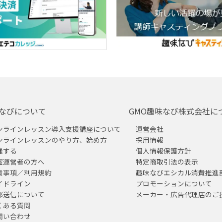
なびについて
GMO趣味なび株式会社に
ンラインレッスン導入支援講座について
運営会社
ンラインレッスンのやり方、始め方
採用情報
催する
個人情報保護方針
室運営者の方へ
特定商取引法の表示
責事項／利用規約
趣味なびエシカル消費推進
イドライン
プロモーションについて
部送信について
メーカー・広告代理店のご
くある質問
問い合わせ