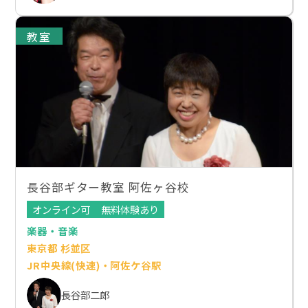
教室
長谷部ギター教室 阿佐ヶ谷校
オンライン可
無料体験あり
楽器・音楽
東京都 杉並区
JR中央線(快速)・阿佐ケ谷駅
長谷部二郎