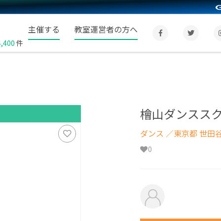
主催する
教室運営者の方へ
4,400
件
檜山ダンスス
ダンス
／東京都 世田
0