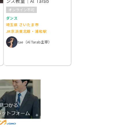
ンス教室｜Al Tarab
オンライン不可
ダンス
埼玉県 さいたま市
JR京浜東北線・浦和駅
tae（Al Tarab主宰）