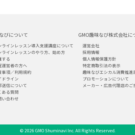
なびについて
GMO趣味なび株式会社に
ンラインレッスン導入支援講座について
運営会社
ンラインレッスンのやり方、始め方
採用情報
催する
個人情報保護方針
室運営者の方へ
特定商取引法の表示
責事項／利用規約
趣味なびエシカル消費推進
イドライン
プロモーションについて
部送信について
メーカー・広告代理店のご
くある質問
問い合わせ
© 2026 GMO Shuminavi Inc. All Rights Reserved.