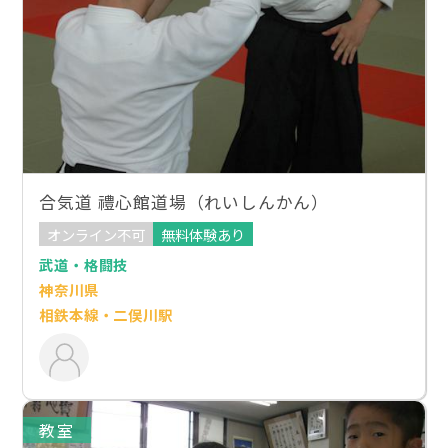
合気道 禮心館道場（れいしんかん）
オンライン不可
無料体験あり
武道・格闘技
神奈川県
相鉄本線・二俣川駅
教室