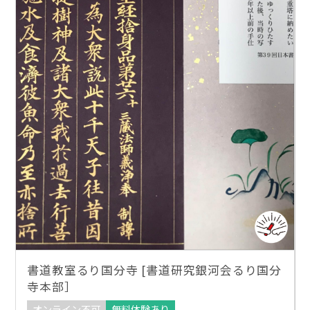
書道教室るり国分寺 [書道研究銀河会るり国分
寺本部］
オンライン不可
無料体験あり