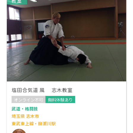
教室
塩田合気道 風 志木教室
オンライン不可
無料体験あり
武道・格闘技
埼玉県 志木市
東武東上線・柳瀬川駅