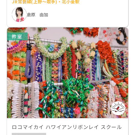
JR常磐線(上野～取手)・北小金駅
倉原 由加
教室
ロコマイカイ ハワイアンリボンレイ スクール