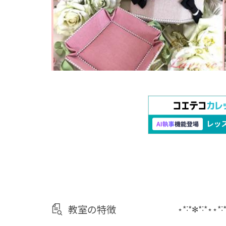
教室の特徴
⋆*˸*✻*˸*⋆⋆*˸