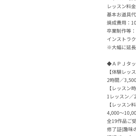
レッスン料金：
基本お道具代：
焼成費用：1
卒業制作等：
インストラクタ
※大幅に延長
◆ＡＰＪタッセ
【体験レッス
2時間／3,5
【レッスン時
1レッスン／
【レッスン料
4,000～10
全19作品ご
修了証(趣味の