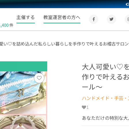
主催する
教室運営者の方へ
4,400
件
愛い♡を詰め込んだ私らしい暮らしを手作りで叶えるお稽古サロン La
大人可愛い♡
作りで叶えるお稽
ール～
ハンドメイド・手芸・
1
あなただけの特別な大