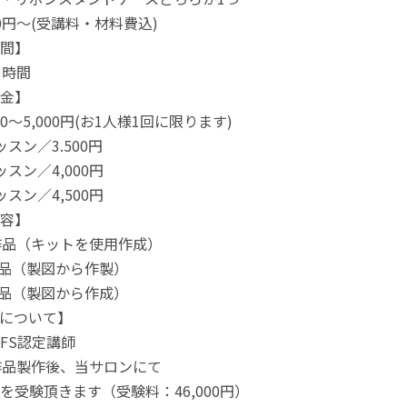
00円～(受講料・材料費込)
間】
3時間
金】
0～5,000円(お1人様1回に限ります)
スン／3.500円
スン／4,000円
スン／4,500円
容】
作品（キットを使用作成）
品（製図から作製）
品（製図から作成）
について】
FS認定講師
作品製作後、当サロンにて
験頂きます（受験料：46,000円）