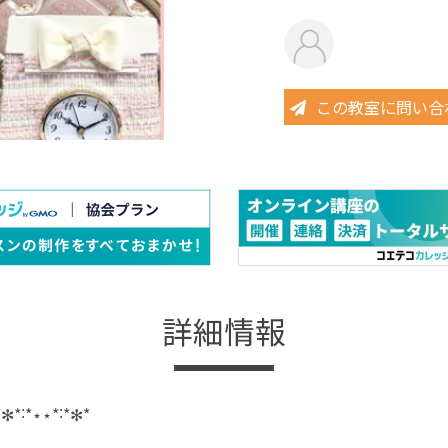
この教室に問い合
詳細情報
*✻*˸*⋆⋆*˸*✻*