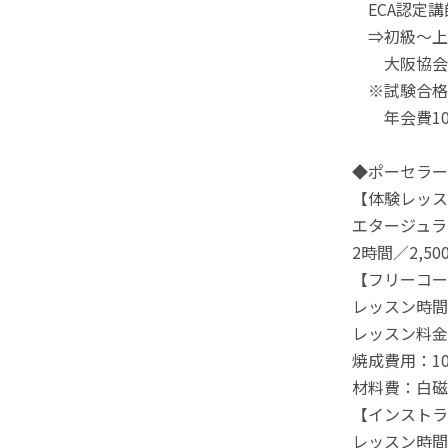
ECA認定講
⇒初級～上
大阪協会本部
※試験合格後
年会費10,
◆ポーセラーツ
【体験レッス
エタージュラ
2時間／2,50
【フリーコー
レッスン時間
レッスン料金：
焼成費用：1
材料費：白磁
【インストラ
レッスン時間