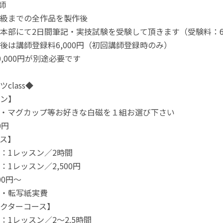
師
級までの全作品を製作後
にて2日間筆記・実技試験を受験して頂きます（受験料：64,
は講師登録料6,000円（初回講師登録時のみ）
000円が別途必要です
class◆
ン】
・マグカップ等お好きな白磁を１組お選び下さい
0円
ス】
：1レッスン／2時間
1レッスン／2,500円
00円～
・転写紙実費
クターコース】
：1レッスン／2～2.5時間