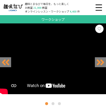
趣味とまなびで毎日を、もっと楽しく
お教室
21,000
教室
オンラインレッスン・ワークショップ
4,400
件
ワークショップ
リクエスト受付中
リクエスト受付中