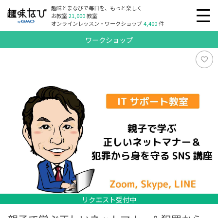
趣味とまなびで毎日を、もっと楽しく
お教室
21,000
教室
オンラインレッスン・ワークショップ
4,400
件
ワークショップ
リクエスト受付中
リクエスト受付中