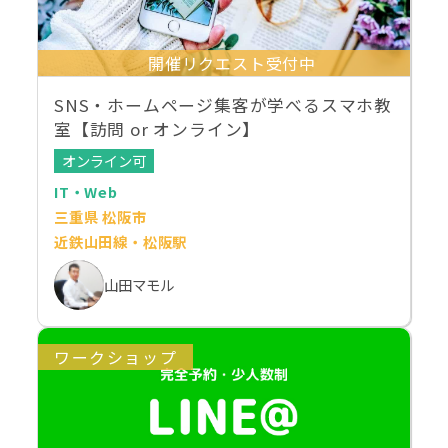
開催リクエスト受付中
SNS・ホームページ集客が学べるスマホ教
室【訪問 or オンライン】
オンライン可
IT・Web
三重県 松阪市
近鉄山田線・松阪駅
山田マモル
ワークショップ