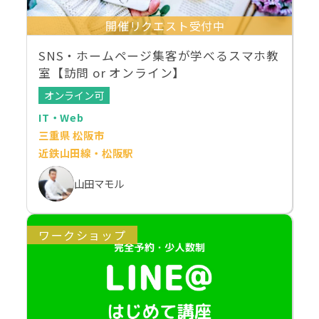
開催リクエスト受付中
SNS・ホームページ集客が学べるスマホ教
室【訪問 or オンライン】
オンライン可
IT・Web
三重県 松阪市
近鉄山田線・松阪駅
山田マモル
ワークショップ