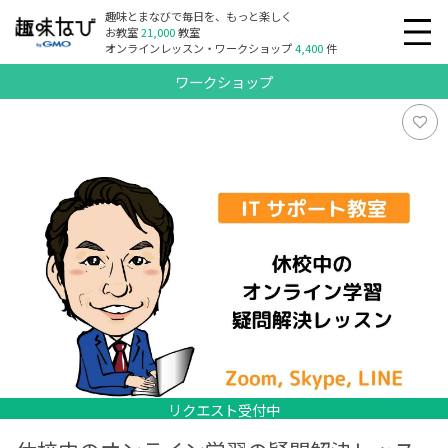
趣味とまなびで毎日を、もっと楽しく
お教室
21,000
教室
オンラインレッスン・ワークショップ
4,400
件
ワークショップ
リクエスト受付中
リクエスト受付中