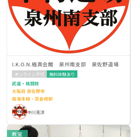
I.K.O.N.極真会館 泉州南支部 泉佐野道場
オンライン不可
無料体験あり
武道・格闘技
大阪府 泉佐野市
南海本線・羽倉崎駅
中川克洋
教室