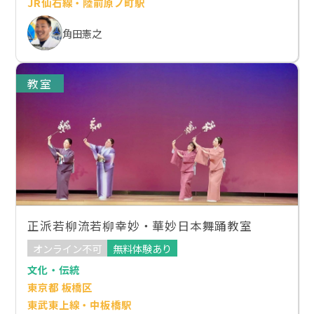
JR仙石線・陸前原ノ町駅
角田憲之
教室
正派若柳流若柳幸妙・華妙日本舞踊教室
オンライン不可
無料体験あり
文化・伝統
東京都 板橋区
東武東上線・中板橋駅