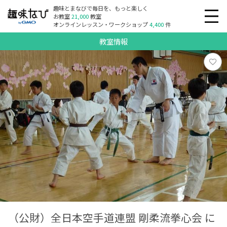
趣味とまなびで毎日を、もっと楽しく
お教室
21,000
教室
オンラインレッスン・ワークショップ
4,400
件
教室情報
（公財）全日本空手道連盟 剛柔流拳心会 に