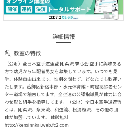
詳細情報
教室の特徴
（公財）全日本空手道連盟 剛柔流 拳心会 空手に興味ある
方で幼児から年配者男女を募集しています。いつでも見
学、体験自由出来ます。性別を問わず、どなたでも歓迎い
たします。葛飾区新宿本部・水元体育館・町屋高齢者セン
ター道場で稽古してます。全空連の公認指導員が体力に合
わせ形と組手を指導してます。（公財）全日本空手道連盟
とは、剛柔流、糸東流、和道流、松濤館流、その他の団
体が加盟しています。 体験無料
http://kensinnkai.web.fc2.com