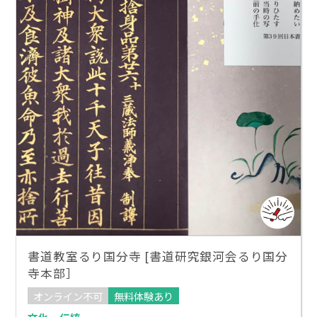
書道教室るり国分寺 [書道研究銀河会るり国分
寺本部］
オンライン不可
無料体験あり