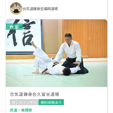
合気道錬身会福岡道場
教室
合気道錬身会久留米道場
オンライン不可
無料体験あり
武道・格闘技