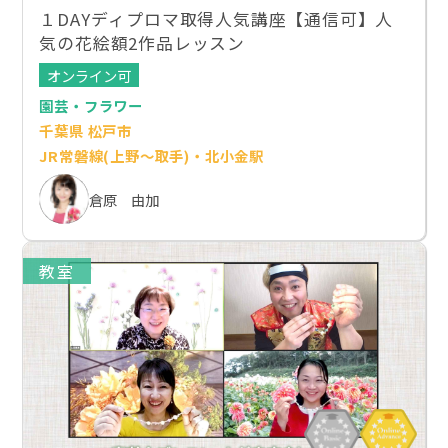
１DAYディプロマ取得人気講座【通信可】人
気の花絵額2作品レッスン
オンライン可
園芸・フラワー
千葉県 松戸市
JR常磐線(上野～取手)・北小金駅
倉原 由加
教室