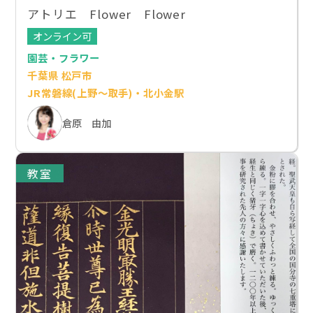
アトリエ Flower Flower
オンライン可
園芸・フラワー
千葉県 松戸市
JR常磐線(上野～取手)・北小金駅
倉原 由加
教室