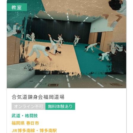
教室
合気道錬身会福岡道場
オンライン不可
無料体験あり
武道・格闘技
福岡県 春日市
JR博多南線・博多南駅