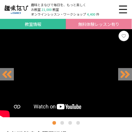
趣味とまなびで毎日を、もっと楽しく
お教室
21,000
教室
オンラインレッスン・ワークショップ
4,400
件
教室情報
無料体験レッスン有り