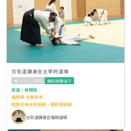
合気道錬身会太宰府道場
オンライン不可
無料体験あり
武道・格闘技
福岡県 太宰府市
西鉄天神大牟田線・都府楼前駅
合気道錬身会福岡道場