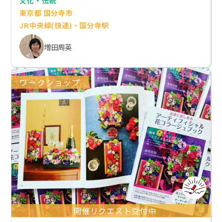
文化・伝統
東京都 国分寺市
JR中央線(快速)・国分寺駅
増田周英
ワークショップ
開催リクエスト受付中