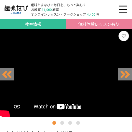
趣味とまなびで毎日を、もっと楽しく
お教室
21,000
教室
オンラインレッスン・ワークショップ
4,400
件
教室情報
無料体験レッスン有り