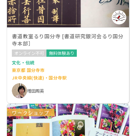
書道教室るり国分寺 [書道研究銀河会るり国分
寺本部］
オンライン不可
無料体験あり
文化・伝統
東京都 国分寺市
JR中央線(快速)・国分寺駅
増田周英
ワークショップ