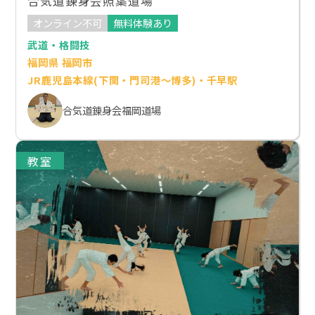
合気道錬身会照葉道場
オンライン不可
無料体験あり
武道・格闘技
福岡県 福岡市
JR鹿児島本線(下関・門司港～博多)・千早駅
合気道錬身会福岡道場
教室