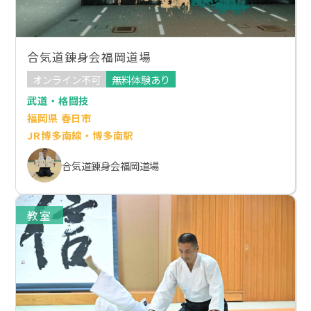
合気道錬身会福岡道場
オンライン不可
無料体験あり
武道・格闘技
福岡県 春日市
JR博多南線・博多南駅
合気道錬身会福岡道場
教室