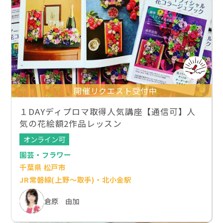
開催リクエスト受付中
１DAYディプロマ取得人気講座【通信可】人
気の花絵額2作品レッスン
オンライン可
園芸・フラワー
千葉県 松戸市
JR常磐線(上野～取手)・北小金駅
倉原 由加