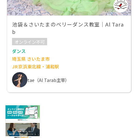
池袋＆さいたまのベリーダンス教室｜Al Tara
b
オンライン不可
ダンス
埼玉県 さいたま市
JR京浜東北線・浦和駅
tae（Al Tarab主宰）