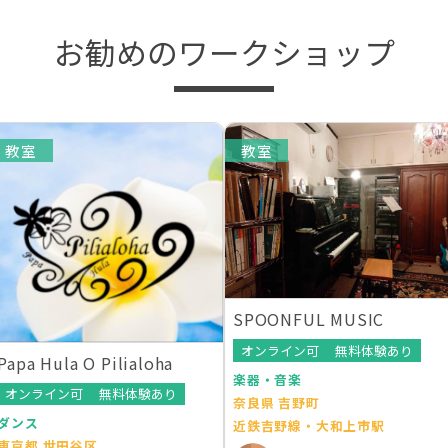
お勧めのワークショップ
教室
教室
SPOONFUL MUSIC
オンライン可
無料体験あり
Papa Hula O Pilialoha
楽器・音楽
オンライン可
無料体験あり
奈良県 吉野町
ダンス
近鉄吉野線・大和上市駅
東京都 世田谷区