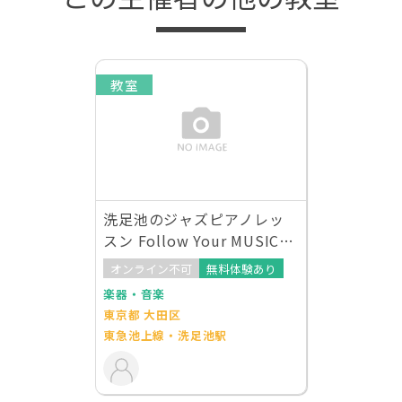
教室
洗足池のジャズピアノレッ
スン Follow Your MUSIC
(フォロー・ユア・ミュージ
オンライン不可
無料体験あり
ック）
楽器・音楽
東京都 大田区
東急池上線・洗足池駅