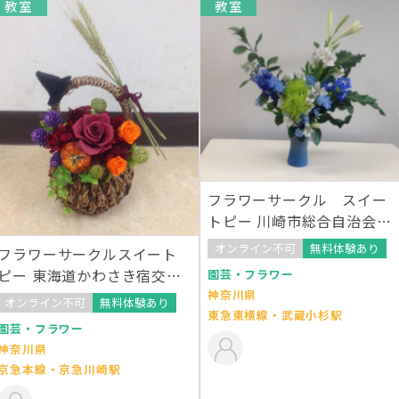
教室
教室
フラワーサークル スイー
トピー 川崎市総合自治会館
教室
オンライン不可
無料体験あり
フラワーサークルスイート
ピー 東海道かわさき宿交流
園芸・フラワー
館教室
神奈川県
オンライン不可
無料体験あり
東急東横線・武蔵小杉駅
園芸・フラワー
神奈川県
京急本線・京急川崎駅