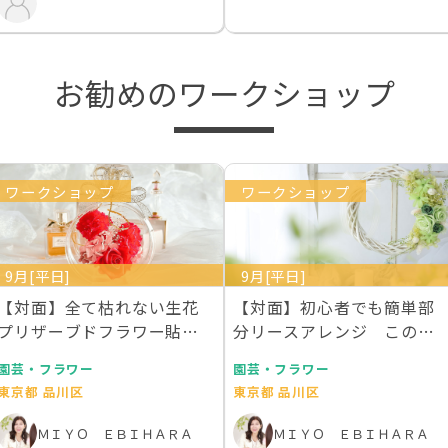
お勧めのワークショップ
ワークショップ
ワークショップ
9月[平日]
9月[平日]
【対面】全て枯れない生花
【対面】初心者でも簡単部
プリザーブドフラワー貼る
分リースアレンジ この世
だけ簡単エレガント香…
にないグリーンのバラ…
園芸・フラワー
園芸・フラワー
東京都 品川区
東京都 品川区
ＭＩＹＯ ＥＢＩＨＡＲＡ
ＭＩＹＯ ＥＢＩＨＡＲＡ