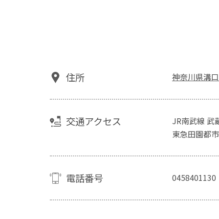
住所
神奈川県溝口2-
交通アクセス
JR南武線 
東急田園都市
電話番号
0458401130