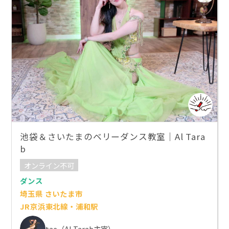
池袋＆さいたまのベリーダンス教室｜Al Tara
b
オンライン不可
ダンス
埼玉県 さいたま市
JR京浜東北線・浦和駅
tae（Al Tarab主宰）