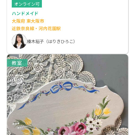
オンライン可
ハンドメイド
大阪府 東大阪市
近鉄奈良線・河内花園駅
榛木裕子（はりきひろこ）
教室