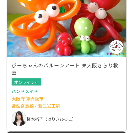
ぴーちゃんのバルーンアート 東大阪きらり教
室
オンライン可
ハンドメイド
大阪府 東大阪市
近鉄奈良線・若江岩田駅
榛木裕子（はりきひろこ）