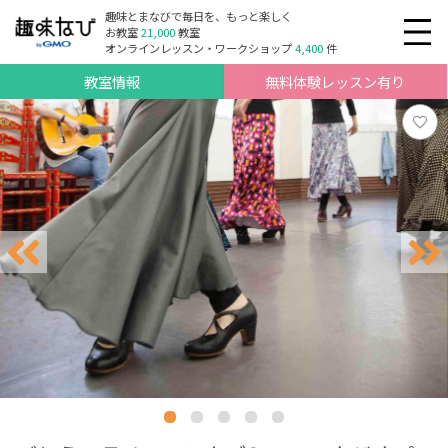
趣味とまなびで毎日を、もっと楽しく
お教室
21,000
教室
オンラインレッスン・ワークショップ
4,400
件
教室情報
無料体験レッスン有り