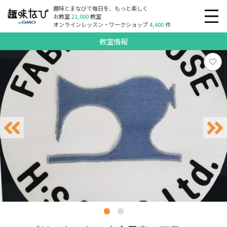
趣味とまなびで毎日を、もっと楽しく
お教室
21,000
教室
オンラインレッスン・ワークショップ
4,400
件
教室情報