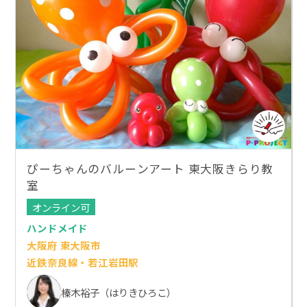
ぴーちゃんのバルーンアート 東大阪きらり教
室
オンライン可
ハンドメイド
大阪府 東大阪市
近鉄奈良線・若江岩田駅
榛木裕子（はりきひろこ）