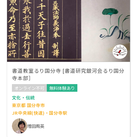
書道教室るり国分寺 [書道研究銀河会るり国分
寺本部］
オンライン不可
無料体験あり
文化・伝統
東京都 国分寺市
JR中央線(快速)・国分寺駅
増田周英