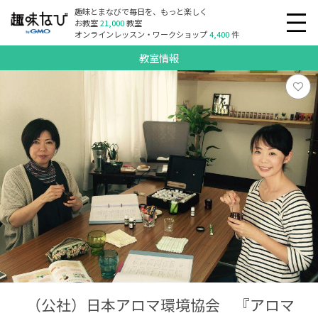
趣味とまなびで毎日を、もっと楽しく
お教室
21,000
教室
オンラインレッスン・ワークショップ
4,400
件
教室情報
（公社）日本アロマ環境協会 『アロマ