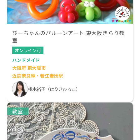
ぴーちゃんのバルーンアート 東大阪きらり教
室
オンライン可
ハンドメイド
大阪府 東大阪市
近鉄奈良線・若江岩田駅
榛木裕子（はりきひろこ）
教室