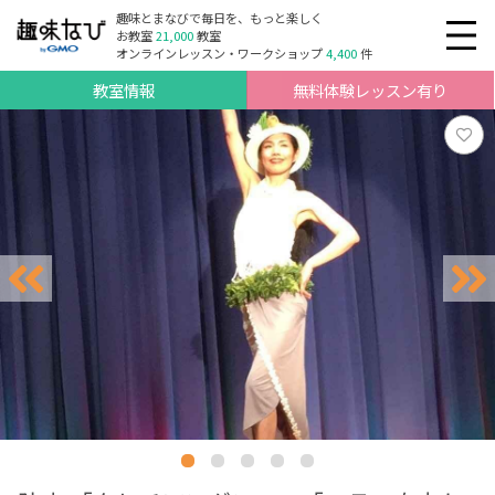
趣味とまなびで毎日を、もっと楽しく
お教室
21,000
教室
オンラインレッスン・ワークショップ
4,400
件
教室情報
無料体験レッスン有り