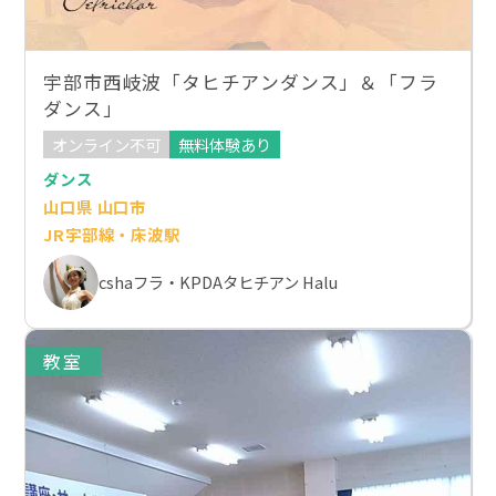
宇部市西岐波「タヒチアンダンス」＆「フラ
ダンス」
オンライン不可
無料体験あり
ダンス
山口県 山口市
JR宇部線・床波駅
cshaフラ・KPDAタヒチアン Halu
教室