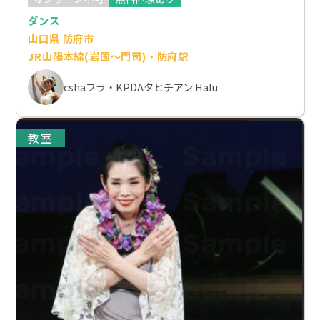
ダンス
山口県 防府市
JR山陽本線(岩国～門司)・防府駅
cshaフラ・KPDAタヒチアン Halu
教室