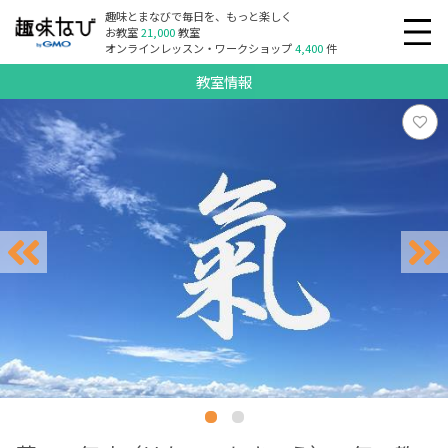
趣味とまなびで毎日を、もっと楽しく
お教室
21,000
教室
オンラインレッスン・ワークショップ
4,400
件
教室情報