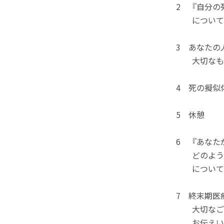
2 『自分の
について、
3 あなたの
大切なもの
4 死の擬似
5 休憩
6 『あなた
どのように
についてワ
7 終末期医
大切なご家
お伝えい