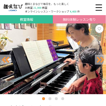
趣味とまなびで毎日を、もっと楽しく
お教室
21,000
教室
オンラインレッスン・ワークショップ
4,400
件
教室情報
無料体験レッスン有り