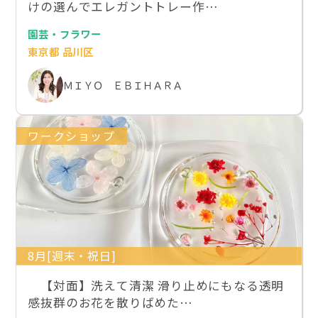
けの選んでエレガントトレー作…
園芸・フラワー
東京都 品川区
ＭＩＹＯ ＥＢＩＨＡＲＡ
ワークショップ
8月[週末・祝日]
【対面】洗えて清潔 滑り止めにもなる透明
感抜群のお花を散りばめた…