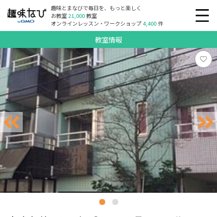
趣味とまなびで毎日を、もっと楽しく
お教室
21,000
教室
オンラインレッスン・ワークショップ
4,400
件
教室情報