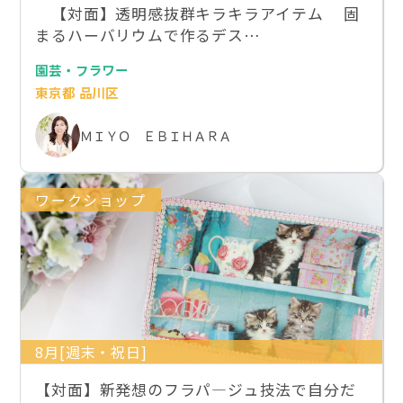
【対面】透明感抜群キラキラアイテム 固
まるハーバリウムで作るデス…
園芸・フラワー
東京都 品川区
ＭＩＹＯ ＥＢＩＨＡＲＡ
ワークショップ
8月[週末・祝日]
【対面】新発想のフラパ―ジュ技法で自分だ