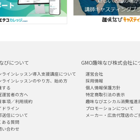
なびについて
GMO趣味なび株式会社に
ンラインレッスン導入支援講座について
運営会社
ンラインレッスンのやり方、始め方
採用情報
催する
個人情報保護方針
室運営者の方へ
特定商取引法の表示
責事項／利用規約
趣味なびエシカル消費推進
イドライン
プロモーションについて
部送信について
メーカー・広告代理店のご
くある質問
問い合わせ