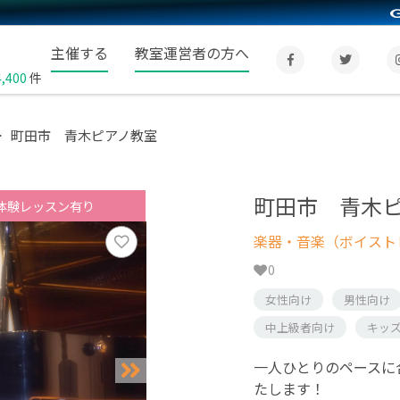
主催する
教室運営者の方へ
4,400
件
町田市 青木ピアノ教室
町田市 青木
体験レッスン有り
楽器・音楽（ボイスト
0
女性向け
男性向け
中上級者向け
キッ
一人ひとりのペースに
たします！