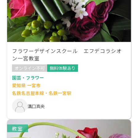
フラワーデザインスクール エフデコラシオ
ン一宮教室
オンライン不可
無料体験あり
園芸・フラワー
愛知県 一宮市
名鉄名古屋本線・名鉄一宮駅
溝口真央
教室