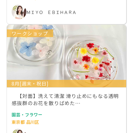
ＭＩＹＯ ＥＢＩＨＡＲＡ
ワークショップ
8月[週末・祝日]
【対面】洗えて清潔 滑り止めにもなる透明
感抜群のお花を散りばめた…
園芸・フラワー
東京都 品川区