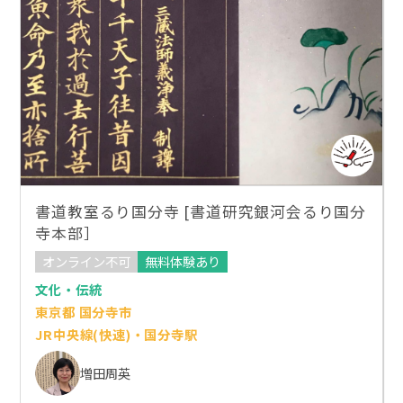
書道教室るり国分寺 [書道研究銀河会るり国分
寺本部］
オンライン不可
無料体験あり
文化・伝統
東京都 国分寺市
JR中央線(快速)・国分寺駅
増田周英