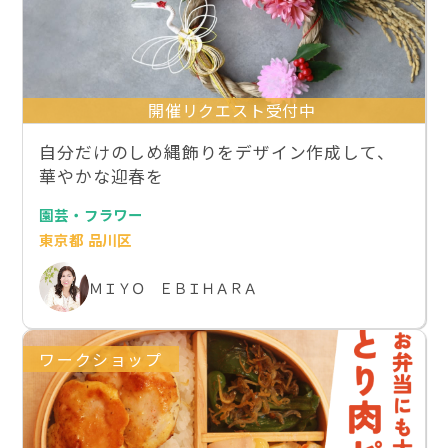
開催リクエスト受付中
自分だけのしめ縄飾りをデザイン作成して、
華やかな迎春を
園芸・フラワー
東京都 品川区
ＭＩＹＯ ＥＢＩＨＡＲＡ
ワークショップ