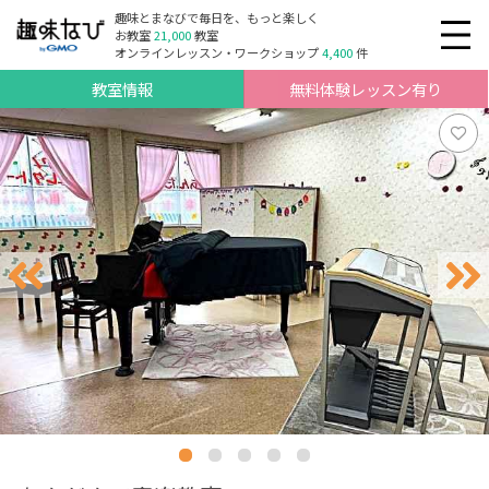
趣味とまなびで毎日を、もっと楽しく
お教室
21,000
教室
オンラインレッスン・ワークショップ
4,400
件
教室情報
無料体験レッスン有り