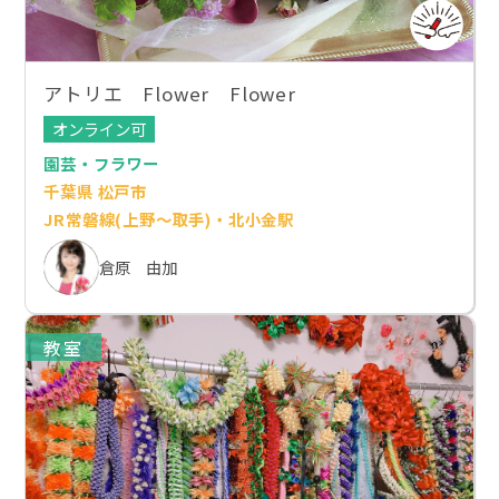
アトリエ Flower Flower
オンライン可
園芸・フラワー
千葉県 松戸市
JR常磐線(上野～取手)・北小金駅
倉原 由加
教室