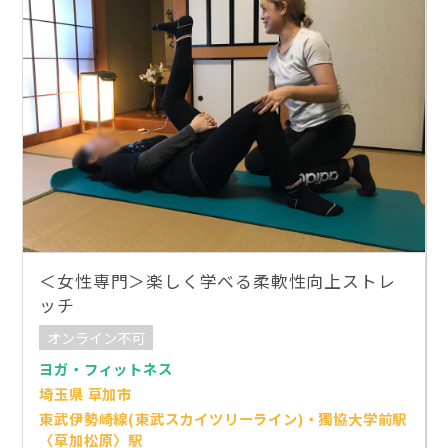
＜女性専門＞楽しく学べる柔軟性向上ストレ
ッチ
オンライン不可
ヨガ・フィットネス
埼玉県 草加市
東武伊勢崎線(東武スカイツリーライン)・獨協大学前駅
〈草加松原〉駅