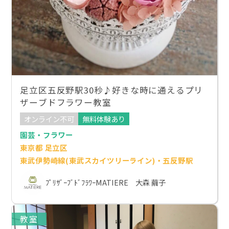
足立区五反野駅30秒♪好きな時に通えるプリ
ザーブドフラワー教室
オンライン不可
無料体験あり
園芸・フラワー
東京都 足立区
東武伊勢崎線(東武スカイツリーライン)・五反野駅
ﾌﾟﾘｻﾞｰﾌﾞﾄﾞﾌﾗﾜｰMATIERE 大森 繭子
教室