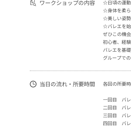
ワークショップの内容
☆日頃の運動
☆身体を柔ら
☆美しい姿勢
☆バレエを始
ぜひこの機会
初心者、経験
バレエを基礎
グループでの
当日の流れ・所要時間
各回の所要時
一回目 バ
二回目 バレ
三回目 バ
四回目 バレ