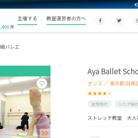
主催する
教室運営者の方へ
4,400
件
大人初級バレエ
Aya Ballet
ダンス
／ 東京都 目黒
女性向け
シニア向
ストレッチ教室 大人