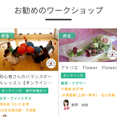
お勧めのワークショップ
教室
教室
アトリエ Flower Flower
オンライン可
初心者さんのバランスボー
ルレッスン【オンラインレ
園芸・フラワー
ッスンあり】
千葉県 松戸市
オンライン可
無料体験あり
JR常磐線(上野～取手)・北小金駅
ヨガ・フィットネス
埼玉県 さいたま市
倉原 由加
JR京浜東北線・大宮駅