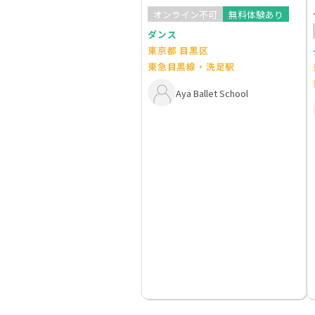
オンライン不可
無料体験あり
ダンス
東京都 目黒区
東急目黒線・洗足駅
Aya Ballet School