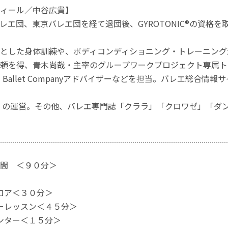
ィール／中谷広貴】
レエ団、東京バレエ団を経て退団後、GYROTONIC®の資格
とした身体訓練や、ボディコンディショニング・トレーニング
頼を得、青木尚哉・主宰のグループワークプロジェクト専属トレ
tional Ballet Companyアドバイザーなどを担当。バレ
』の運営。その他、バレエ専門誌「クララ」「クロワゼ」「ダ
間 ＜９０分＞
フロア＜３０分＞
バーレッスン＜４５分＞
センター＜１５分＞