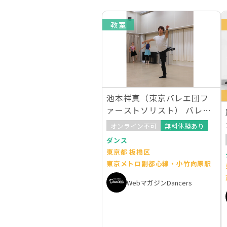
教室
池本祥真（東京バレエ団フ
ァーストソリスト） バレ
エ・オープンクラス
オンライン不可
無料体験あり
ダンス
東京都 板橋区
東京メトロ副都心線・小竹向原駅
WebマガジンDancers