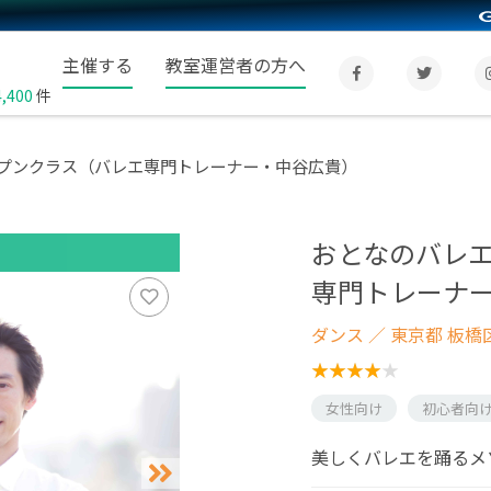
主催する
教室運営者の方へ
4,400
件
プンクラス（バレエ専門トレーナー・中谷広貴）
おとなのバレ
専門トレーナ
ダンス
／ 東京都 板橋
女性向け
初心者向
美しくバレエを踊るメ