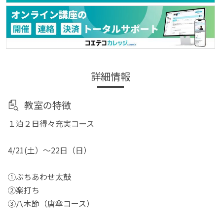
詳細情報
教室の特徴
１泊２日得々充実コース
4/21(土）～22日（日）
①ぶちあわせ太鼓
②楽打ち
③八木節（唐傘コース）