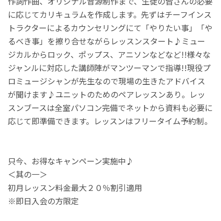
作詞作曲、オリジナル音源制作まで、生徒の皆さんの必要
に応じてカリキュラムを作成します。先ずはチーフインス
トラクターによるカウンセリングにて「やりたい事」「や
るべき事」を擦り合せながらレッスンスタート♪ミュー
ジカルからロック、ポップス、アニソンなどなど!!様々な
ジャンルに対応した講師陣がマンツーマンで指導!!現役プ
ロミュージシャンが先生なので現場の生きたアドバイス
が聞けます♪ユニットのためのペアレッスンあり。レッ
スンブースは全室パソコン完備でネットから資料も必要に
応じて即準備できます。レッスンはフリータイム予約制。
只今、お得なキャンペーン実施中♪
＜其の一＞
初月レッスン料金最大２０％割引適用
※即日入会の方限定