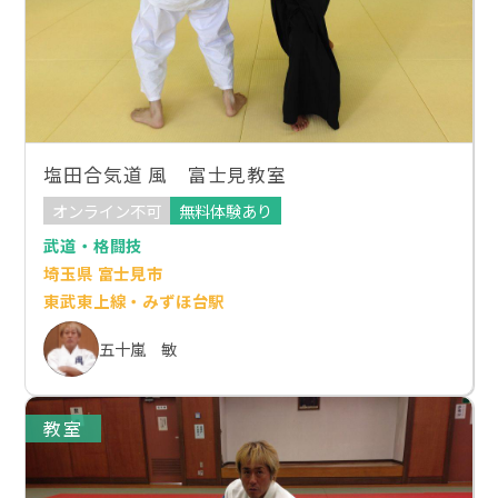
塩田合気道 風 富士見教室
オンライン不可
無料体験あり
武道・格闘技
埼玉県 富士見市
東武東上線・みずほ台駅
五十嵐 敏
教室