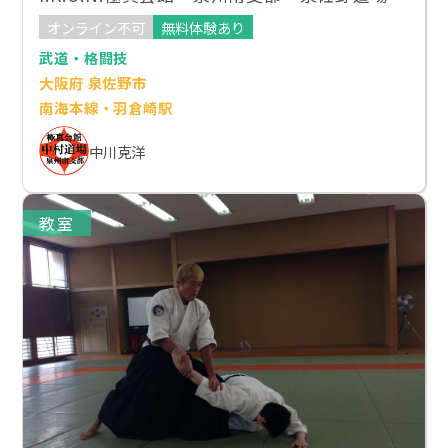
オンライン不可
無料体験あり
武道・格闘技
大阪府 泉佐野市
南海本線・羽倉崎駅
中川克洋
教室