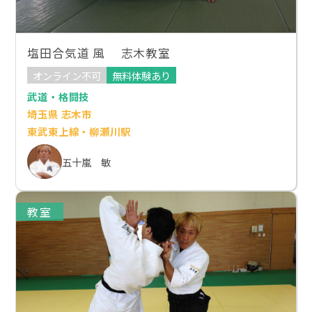
塩田合気道 風 志木教室
オンライン不可
無料体験あり
武道・格闘技
埼玉県 志木市
東武東上線・柳瀬川駅
五十嵐 敏
教室