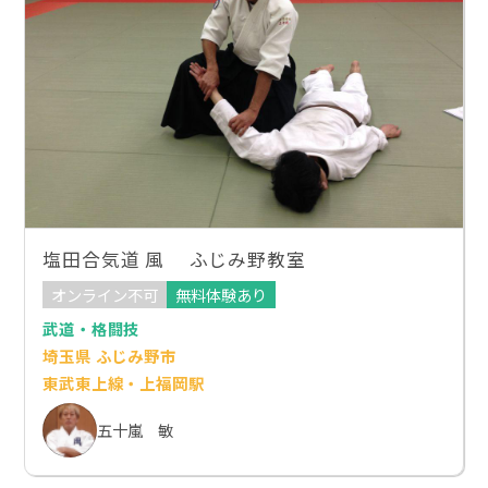
塩田合気道 風 ふじみ野教室
オンライン不可
無料体験あり
武道・格闘技
埼玉県 ふじみ野市
東武東上線・上福岡駅
五十嵐 敏