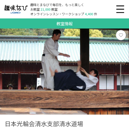
趣味とまなびで毎日を、もっと楽しく
お教室
21,000
教室
オンラインレッスン・ワークショップ
4,400
件
教室情報
日本光輪会清水支部清水道場