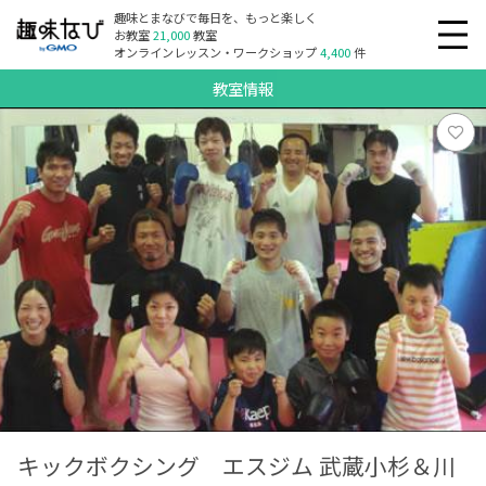
趣味とまなびで毎日を、もっと楽しく
お教室
21,000
教室
オンラインレッスン・ワークショップ
4,400
件
教室情報
キックボクシング エスジム 武蔵小杉＆川