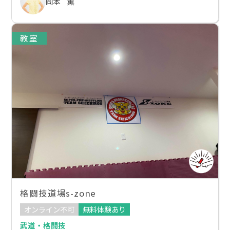
岡本 薫
教室
格闘技道場s-zone
オンライン不可
無料体験あり
武道・格闘技