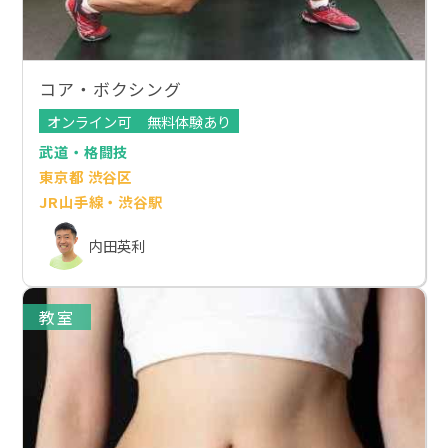
コア・ボクシング
オンライン可
無料体験あり
武道・格闘技
東京都 渋谷区
JR山手線・渋谷駅
内田英利
教室