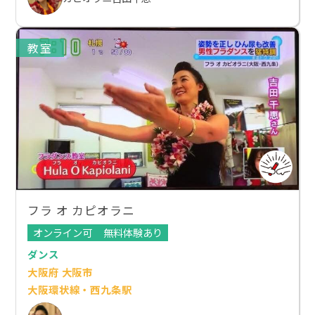
教室
フラ オ カピオラニ
オンライン可
無料体験あり
ダンス
大阪府 大阪市
大阪環状線・西九条駅