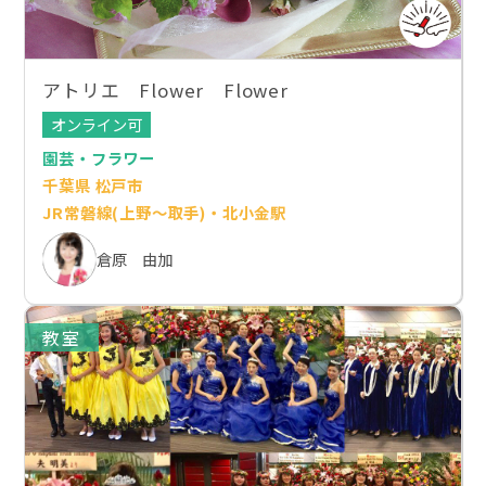
アトリエ Flower Flower
オンライン可
園芸・フラワー
千葉県 松戸市
JR常磐線(上野～取手)・北小金駅
倉原 由加
教室