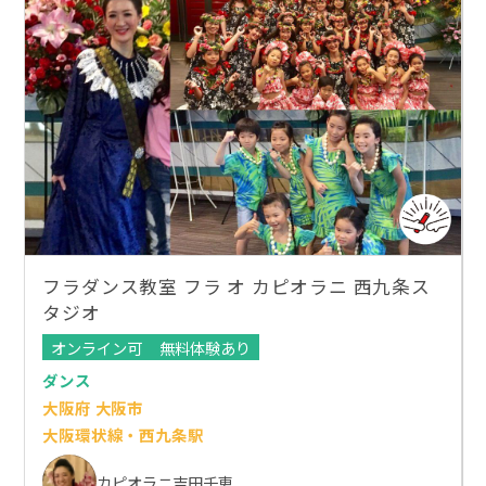
フラダンス教室 フラ オ カピオラニ 西九条ス
タジオ
オンライン可
無料体験あり
ダンス
大阪府 大阪市
大阪環状線・西九条駅
カピオラニ吉田千恵