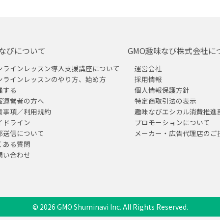
なびについて
GMO趣味なび株式会社に
ンラインレッスン導入支援講座について
運営会社
ンラインレッスンのやり方、始め方
採用情報
催する
個人情報保護方針
室運営者の方へ
特定商取引法の表示
責事項／利用規約
趣味なびエシカル消費推進
イドライン
プロモーションについて
部送信について
メーカー・広告代理店のご
くある質問
問い合わせ
© 2026 GMO Shuminavi Inc. All Rights Reserved.