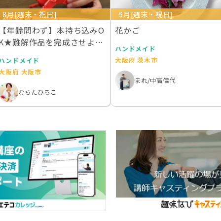
8月[週末・祝日]
9月[週末・祝日]
【年齢問わず】本持ち込みO
花かご
K★難解作品を完成させよう
ハンドメイド
★おりがみくらす…
大阪府 茨木市
ハンドメイド
大阪府 大阪市
まれ/中高佳代
むらたひろこ