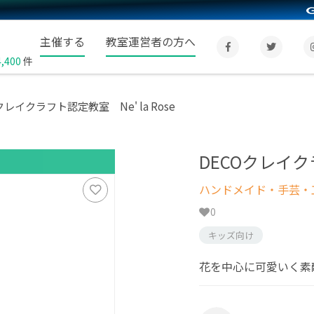
主催する
教室運営者の方へ
4,400
件
クレイクラフト認定教室 Ne' la Rose
DECOクレイクラ
ハンドメイド・手芸・
0
キッズ向け
花を中心に可愛いく素