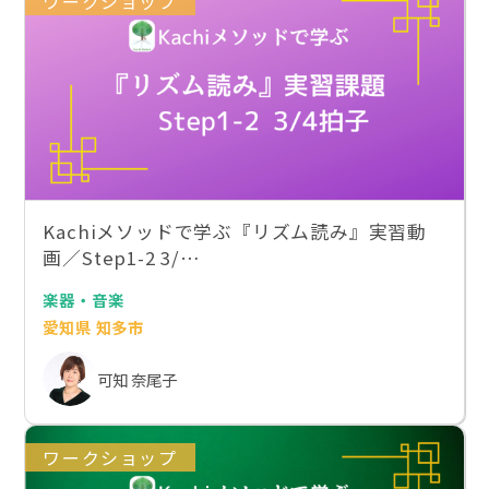
ワークショップ
Kachiメソッドで学ぶ『リズム読み』実習動
画／Step1-2 3/…
楽器・音楽
愛知県 知多市
可知 奈尾子
ワークショップ