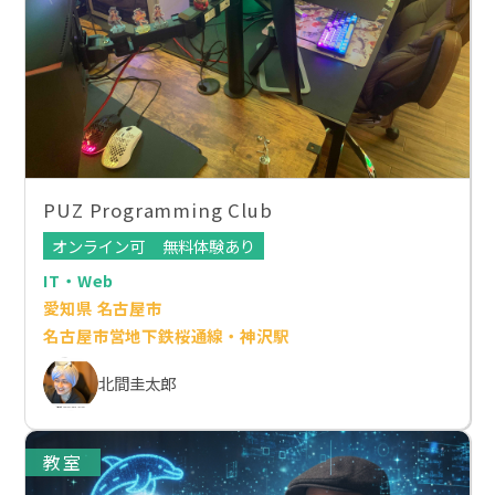
PUZ Programming Club
オンライン可
無料体験あり
IT・Web
愛知県 名古屋市
名古屋市営地下鉄桜通線・神沢駅
北間圭太郎
教室