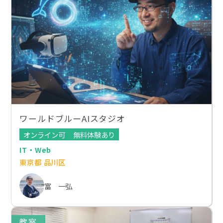
ワールドブルーAIスタジオ
オンライン可
無料体験あり
IT・Web
東京都 品川区
富 一弘
教室