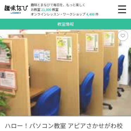
趣味とまなびで毎日を、もっと楽しく
お教室
21,000
教室
オンラインレッスン・ワークショップ
4,400
件
教室情報
ハロー！パソコン教室 アピアさかせがわ校