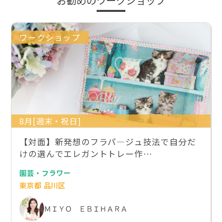
お勧めのワークショップ
ワークショップ
8月[週末・祝日]
【対面】新発想のフラパ―ジュ技法で自分だ
けの選んでエレガントトレー作…
園芸・フラワー
東京都 品川区
ＭＩＹＯ ＥＢＩＨＡＲＡ