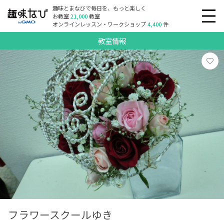
趣味とまなびで毎日を、もっと楽しく
お教室
21,000
教室
オンラインレッスン・ワークショップ
4,400
件
教室情報
フラワースクールゆき