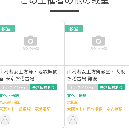
教室
教室
山村若女上方舞・地歌舞教
山村若女上方舞教室・大阪
室 東京お稽古場
お稽古場 難波
オンライン不可
無料体験あり
オンライン不可
無料体験あり
文化・伝統
文化・伝統
東京都 港区
大阪府
東京メトロ銀座線・表参道駅
大阪メトロ四つ橋線・なんば駅