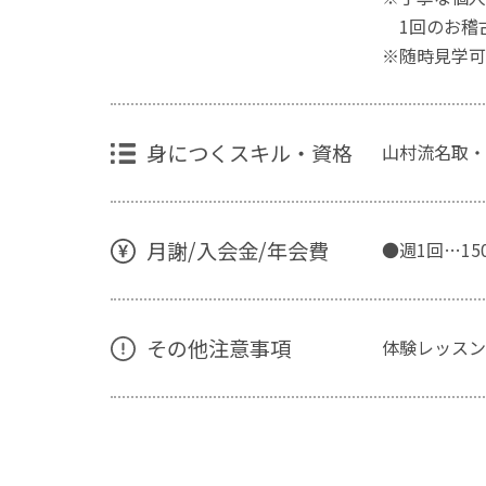
1回のお稽古
※随時見学可
身につくスキル・資格
山村流名取・
月謝/入会金/年会費
●週1回…15
その他注意事項
体験レッスン