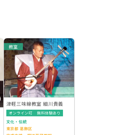
教室
津軽三味線教室 細川貴義
オンライン可
無料体験あり
文化・伝統
東京都 葛飾区