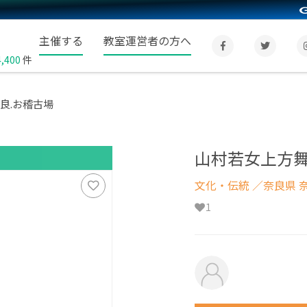
主催する
教室運営者の方へ
4,400
件
良.お稽古場
山村若女上方舞
文化・伝統
／奈良県 
1