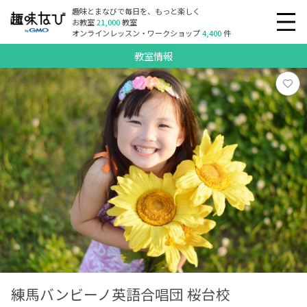
趣味とまなびで毎日を、もっと楽しく
お教室
21,000
教室
オンラインレッスン・ワークショップ
4,400
件
教室情報
練馬バンビーノ英語合唱団 桜台校